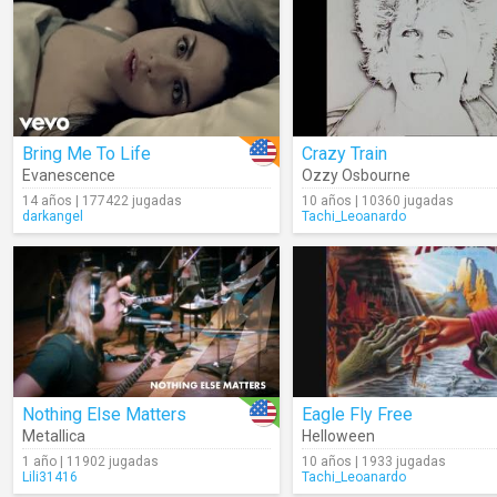
Bring Me To Life
Crazy Train
Evanescence
Ozzy Osbourne
14 años | 177422 jugadas
10 años | 10360 jugadas
darkangel
Tachi_Leoanardo
Nothing Else Matters
Eagle Fly Free
Metallica
Helloween
1 año | 11902 jugadas
10 años | 1933 jugadas
Lili31416
Tachi_Leoanardo