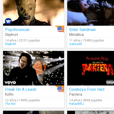
Psychosocial
Enter Sandman
Slipknot
Metallica
14 años | 32101 jugadas
11 años | 70489 jugadas
5lipkn0t
ixaksa98
Freak On A Leash
Cowboys From Hell
KoRn
Pantera
12 años | 14685 jugadas
14 años | 4058 jugadas
The.Kirl
RafaelKRJ