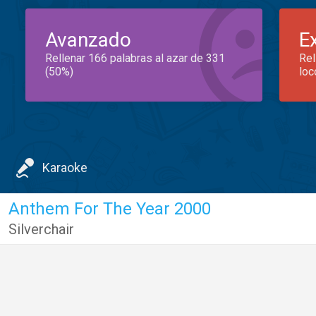
Avanzado
E
Rellenar 166 palabras al azar de 331
Rel
(50%)
loc
Karaoke
Anthem For The Year 2000
Silverchair