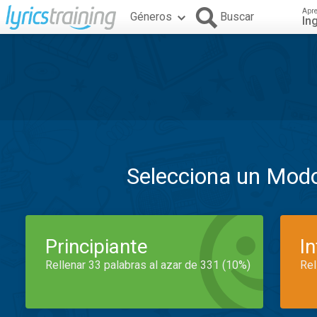
Apr
Géneros
Buscar
In
Selecciona un Mod
Principiante
I
Rellenar 33 palabras al azar de 331 (10%)
Rel