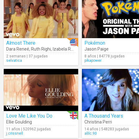
Almost There
Pokémon
Dara Reneé
,
Ruth Righi
,
Izabela Rose
Jason Paige
2 semanas | 37 jugadas
8 años | 84778 jugadas
selvatica
pikapower
Love Me Like You Do
A Thousand Years
Ellie Goulding
Christina Perri
11 años | 520962 jugadas
14 años | 548283 jugadas
j.crissnell
alilc.90