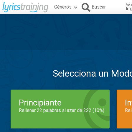
Apr
Géneros
Buscar
In
Selecciona un Mod
Principiante
I
Rellenar 22 palabras al azar de 222 (10%)
Rel