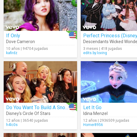
If Only
Dove Cameron
10 años | 94704 jugadas
3 meses | 418 jugadas
kafirdz
edits.by.loving
Do You Want To Build A Snowman
Let It Go
Disney's Circle Of Stars
Idina Menzel
12 años | 36540 jugadas
12 años | 2936509 jugadas
h4lc0s
Homer8956