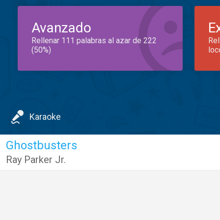
Avanzado
E
Rellenar 111 palabras al azar de 222
Rel
(50%)
loc
Karaoke
Ghostbusters
Ray Parker Jr.