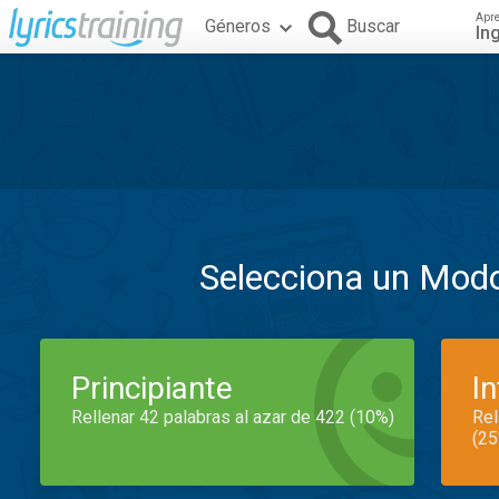
Apr
Géneros
Buscar
In
Selecciona un Mod
Principiante
I
Rellenar 42 palabras al azar de 422 (10%)
Rel
(25