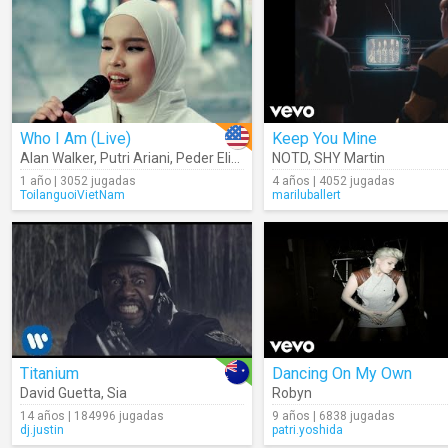
Who I Am (Live)
Keep You Mine
Alan Walker
,
Putri Ariani
,
Peder Elias
NOTD
,
SHY Martin
1 año | 3052 jugadas
4 años | 4052 jugadas
ToilanguoiVietNam
mariluballert
Titanium
Dancing On My Own
David Guetta
,
Sia
Robyn
14 años | 184996 jugadas
9 años | 6838 jugadas
dj.justin
patri.yoshida