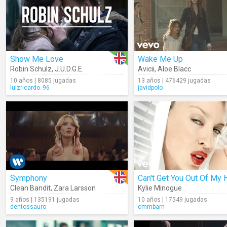
Show Me Love
Wake Me Up
Robin Schulz
,
J.U.D.G.E.
Avicii
,
Aloe Blacc
10 años | 8085 jugadas
13 años | 476429 jugadas
luizricardo_96
javidpolo
Symphony
Clean Bandit
,
Zara Larsson
Kylie Minogue
9 años | 135191 jugadas
10 años | 17549 jugadas
dentossauro
cmmbarn