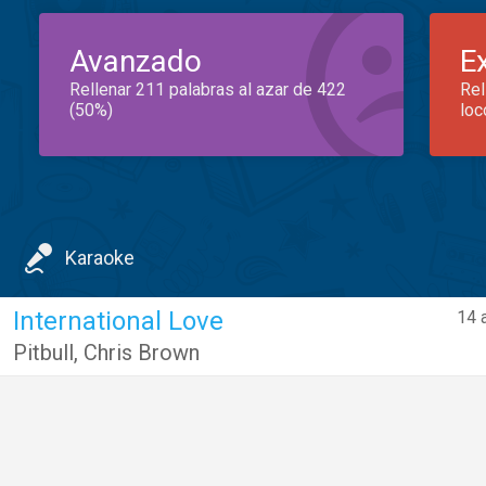
Avanzado
E
Rellenar 211 palabras al azar de 422
Rel
(50%)
loc
Karaoke
International Love
14 
Pitbull
,
Chris Brown