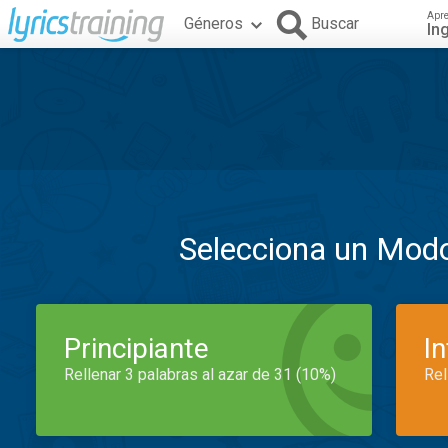
Apr
Géneros
Buscar
In
Selecciona un Mod
Principiante
I
Rellenar 3 palabras al azar de 31 (10%)
Rel