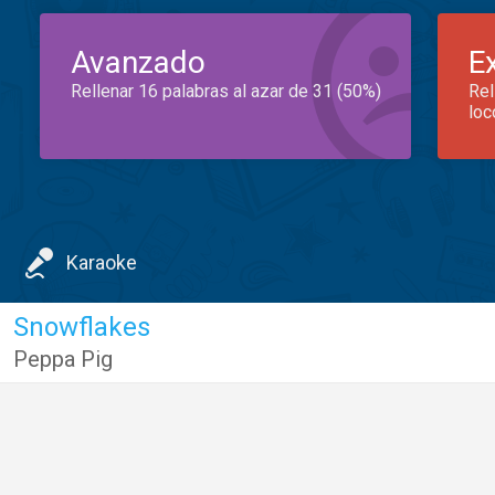
Avanzado
E
Rellenar 16 palabras al azar de 31 (50%)
Rel
loc
Karaoke
Snowflakes
Peppa Pig