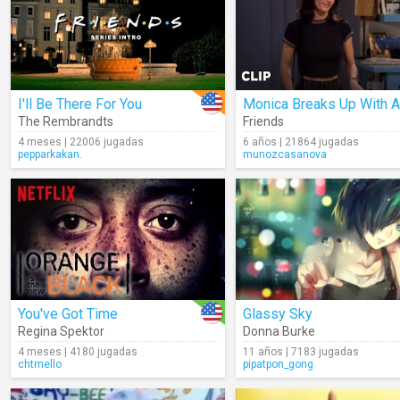
I'll Be There For You
The Rembrandts
Friends
4 meses | 22006 jugadas
6 años | 21864 jugadas
pepparkakan.
munozcasanova
You've Got Time
Glassy Sky
Regina Spektor
Donna Burke
4 meses | 4180 jugadas
11 años | 7183 jugadas
chtmello
pipatpon_gong