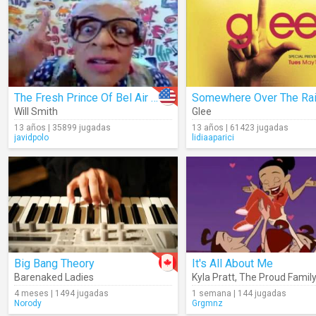
The Fresh Prince Of Bel Air (Intro)
Will Smith
Glee
13 años | 35899 jugadas
13 años | 61423 jugadas
javidpolo
lidiaaparici
Big Bang Theory
It's All About Me
Barenaked Ladies
Kyla Pratt
,
The Proud Family
4 meses | 1494 jugadas
1 semana | 144 jugadas
Norody
Grgmnz