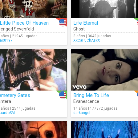
Little Piece Of Heaven
Life Eternal
enged Sevenfold
Ghost
 años | 21945 jugadas
3 años | 3642 jugadas
ao0197
XxCaPuChAsxX
emetery Gates
Bring Me To Life
ntera
Evanescence
 años | 2544 jugadas
14 años | 177372 jugadas
uardoSM
darkangel