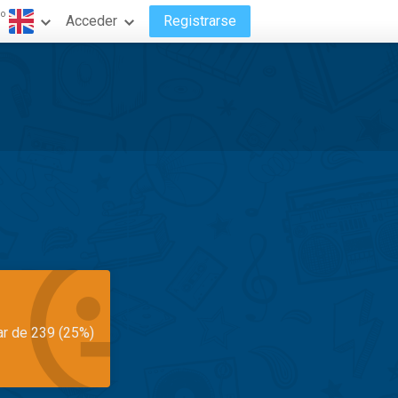
do
Acceder
Registrarse
ar de 239 (25%)