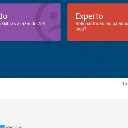
do
Experto
palabras al azar de 239
Rellenar todas las palabra
loco?
15
Reportar