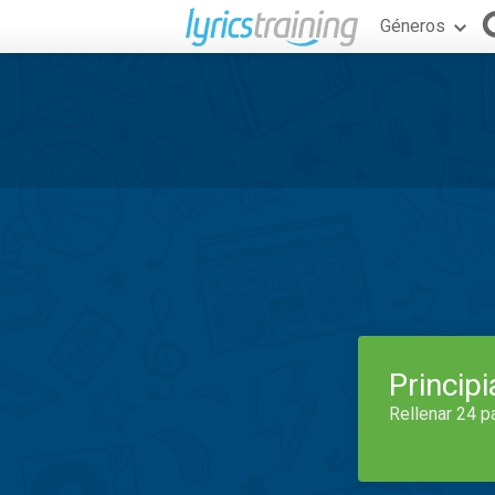
Géneros
Princip
Rellenar 24 p