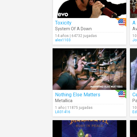
Toxicity
A 
System Of A Down
Av
14 años | 64732 jugadas
10
alex1103
Jo
Nothing Else Matters
C
Metallica
Pa
1 año | 11875 jugadas
10
Lili31416
Ed