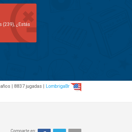
s (239), ¿Estás
 años | 8837 jugadas |
LombrigaBr
Comparte en: