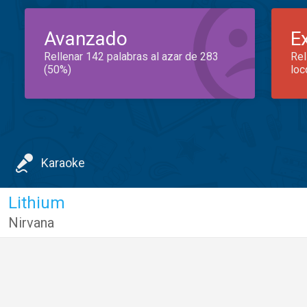
Avanzado
E
Rellenar 142 palabras al azar de 283
Rel
(50%)
loc
Karaoke
Lithium
Nirvana