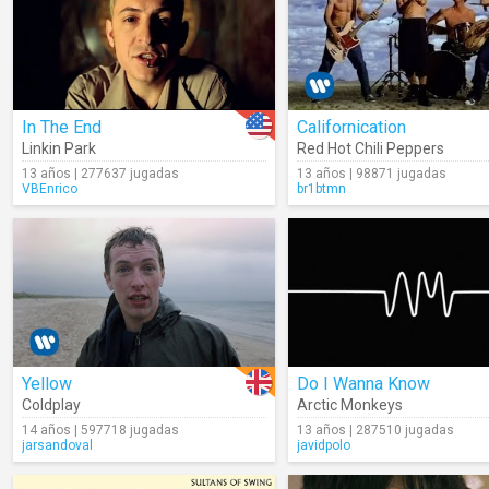
In The End
Californication
Linkin Park
Red Hot Chili Peppers
13 años | 277637 jugadas
13 años | 98871 jugadas
VBEnrico
br1btmn
Yellow
Do I Wanna Know
Coldplay
Arctic Monkeys
14 años | 597718 jugadas
13 años | 287510 jugadas
jarsandoval
javidpolo