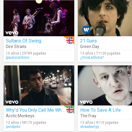
Sultans Of Swing
21 Guns
Dire Straits
Green Day
15 años | 29789 jugadas
13 años | 71126 jugadas
jpaulocardoso
¿VivaLaGloria?
Why'd You Only Call Me When You're High
How To Save A Life
Arctic Monkeys
The Fray
13 años | 58175 jugadas
13 años | 9110 jugadas
javidpolo
strawberryy