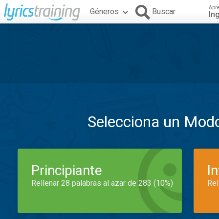
Apr
Géneros
Buscar
In
Selecciona un Mod
Principiante
I
Rellenar 28 palabras al azar de 283 (10%)
Rel