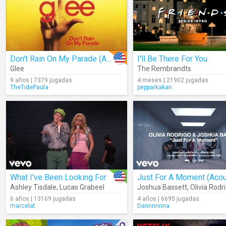
Don't Rain On My Parade (Audio)
I'll Be There For You
Glee
The Rembrandts
9 años | 7379 jugadas
4 meses | 21902 jugadas
TheTidePaula
pepparkakan.
What I've Been Looking For
Ashley Tisdale
,
Lucas Grabeel
Joshua Bassett
,
Olivia Rodr
6 años | 13169 jugadas
4 años | 6695 jugadas
marcelat
Dannnnnna