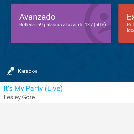
Avanzado
E
Rellenar 69 palabras al azar de 137 (50%)
Rel
loc
Karaoke
It's My Party (Live)
Lesley Gore