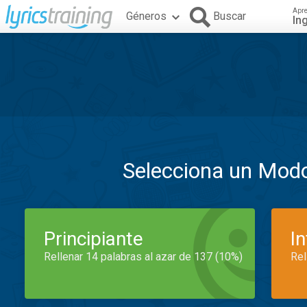
Apr
Géneros
Buscar
In
Selecciona un Mod
Principiante
I
Rellenar 14 palabras al azar de 137 (10%)
Rel