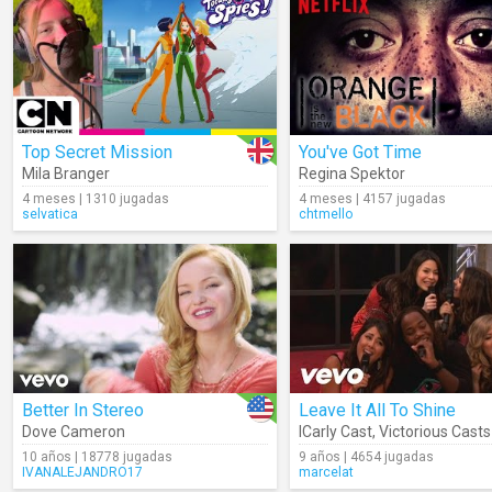
Top Secret Mission
You've Got Time
Mila Branger
Regina Spektor
4 meses | 1310 jugadas
4 meses | 4157 jugadas
selvatica
chtmello
Better In Stereo
Leave It All To Shine
Dove Cameron
ICarly Cast
,
Victorious Casts
10 años | 18778 jugadas
9 años | 4654 jugadas
IVANALEJANDRO17
marcelat