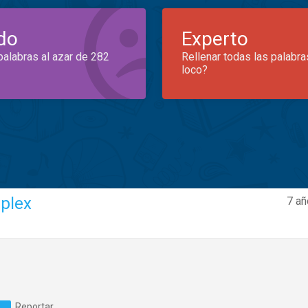
do
Experto
palabras al azar de 282
Rellenar todas las palabra
loco?
plex
7 añ
Reportar