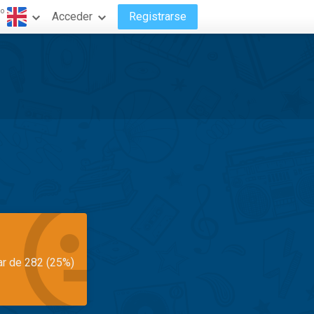
do
Acceder
Registrarse
ar de 282 (25%)