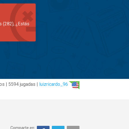
s (282), ¿Estás
os | 5594 jugadas |
luizricardo_96
Comparte en: