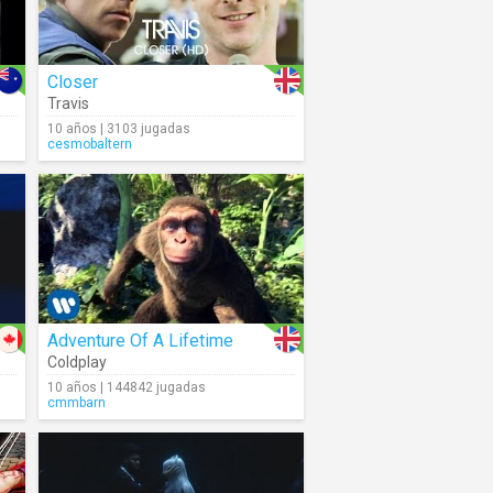
Closer
Travis
10 años | 3103 jugadas
cesmobaltern
Adventure Of A Lifetime
Coldplay
10 años | 144842 jugadas
cmmbarn