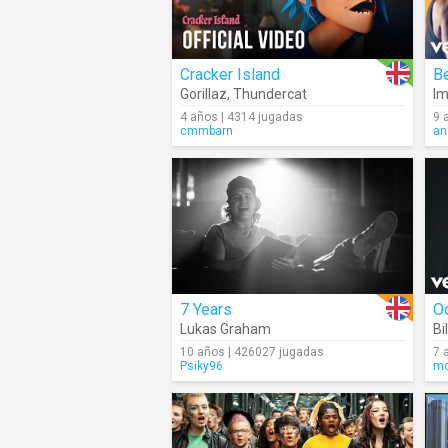
Cracker Island
Be
Gorillaz
,
Thundercat
Im
4 años | 4314 jugadas
9 
cmmbarn
an
7 Years
Lukas Graham
Bil
10 años | 426027 jugadas
7 
Psiky96
mo