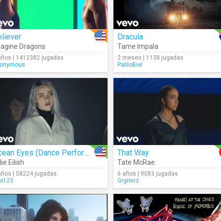
liever
Dracula
agine Dragons
Tame Impala
años | 1412382 jugadas
2 meses | 1138 jugadas
onymous
PabloBiel
Ocean Eyes (Dance Performance)
That Way
lie Eilish
Tate McRae
años | 58224 jugadas
6 años | 9083 jugadas
i123
Grgmnz