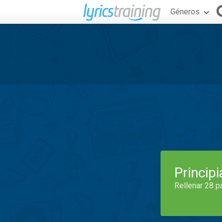
Géneros
Princip
Rellenar 28 p