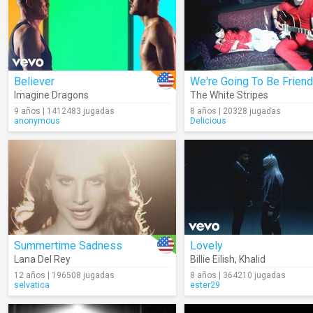
Believer
We're Going To Be Frien
Imagine Dragons
The White Stripes
9 años | 1412483 jugadas
8 años | 20328 jugadas
anonymous
Delicious
Summertime Sadness
Lovely
Lana Del Rey
Billie Eilish
,
Khalid
12 años | 196508 jugadas
8 años | 364210 jugadas
selvatica
ester29