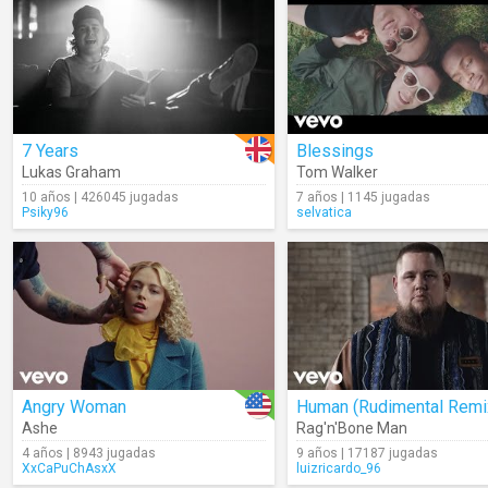
7 Years
Blessings
Lukas Graham
Tom Walker
10 años | 426045 jugadas
7 años | 1145 jugadas
Psiky96
selvatica
Angry Woman
Human (Rudimental Remi
Ashe
Rag'n'Bone Man
4 años | 8943 jugadas
9 años | 17187 jugadas
XxCaPuChAsxX
luizricardo_96