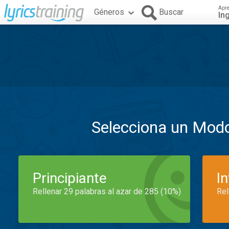
Apr
Géneros
Buscar
In
Selecciona un Mod
Principiante
I
Rellenar 29 palabras al azar de 285 (10%)
Rel