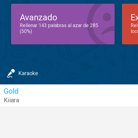
Avanzado
E
Rellenar 143 palabras al azar de 285
Rel
(50%)
loc
Karaoke
Gold
Kiiara