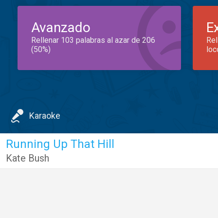
Avanzado
E
Rellenar 103 palabras al azar de 206
Rel
(50%)
loc
Karaoke
Running Up That Hill
Kate Bush