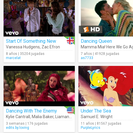
Start Of Something New
Dancing Queen
Vanessa Hudgens
,
Zac Efron
8 años | 35204 jugadas
7 años | 41928 jugadas
marcelat
as7733
Dancing With The Enemy
Under The Sea
Kylie Cantrall
,
Malia Baker
,
Liamani
,
Kiara T. Romero
Samuel E. Wright
,
Descendants – 
3 semanas | 176 jugadas
11 años | 81567 jugadas
edits.by.loving
PurpleLyrics