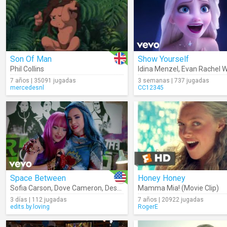
Son Of Man
Show Yourself
Phil Collins
Idina Menzel
,
Evan Rachel 
7 años | 35091 jugadas
3 semanas | 737 jugadas
mercedesnl
CC12345
Space Between
Honey Honey
Sofia Carson
,
Dove Cameron
,
Descendants – Cast
Mamma Mia! (Movie Clip)
3 días | 112 jugadas
7 años | 20922 jugadas
edits.by.loving
RogerE