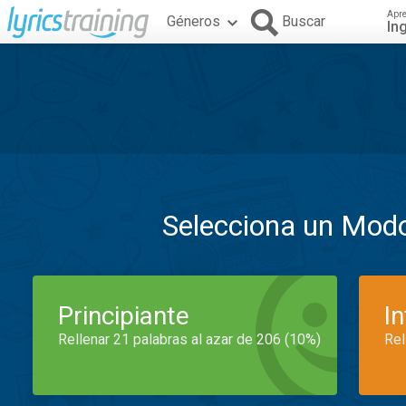
Apr
Géneros
Buscar
In
Selecciona un Mod
Principiante
I
Rellenar 21 palabras al azar de 206 (10%)
Rel