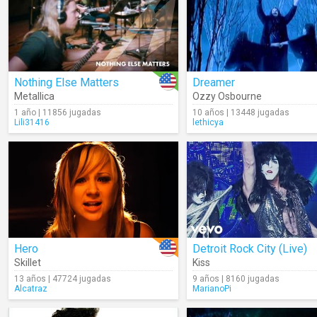
Nothing Else Matters
Dreamer
Metallica
Ozzy Osbourne
1 año | 11856 jugadas
10 años | 13448 jugadas
Lili31416
lethicya
Hero
Detroit Rock City (Live)
Skillet
Kiss
13 años | 47724 jugadas
9 años | 8160 jugadas
Alcatraz
MarianoPi