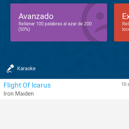
Avanzado
E
Rellenar 100 palabras al azar de 200
Rel
(50%)
loc
Karaoke
Flight Of Icarus
10 
Iron Maiden