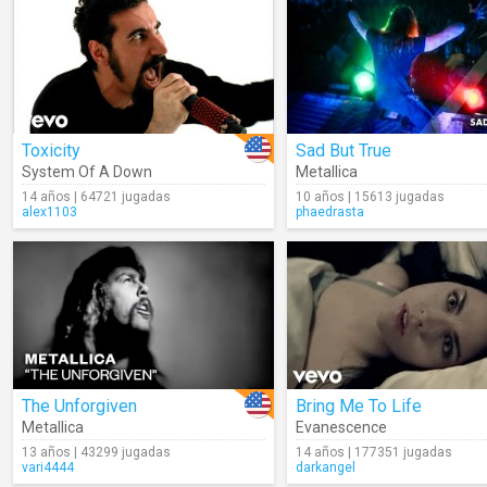
Toxicity
Sad But True
System Of A Down
Metallica
14 años | 64721 jugadas
10 años | 15613 jugadas
alex1103
phaedrasta
The Unforgiven
Bring Me To Life
Metallica
Evanescence
13 años | 43299 jugadas
14 años | 177351 jugadas
vari4444
darkangel