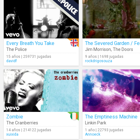
Every Breath You Take
The Police
Jim Morrison
,
The Doors
15 años | 259731 jugadas
9 años | 1698 jugadas
davidf
rockdrigosouza
Zombie
The Emptiness Machine
The Cranberries
Linkin Park
14 años | 214122 jugadas
1 año | 22793 jugadas
xuixida
Annoeck