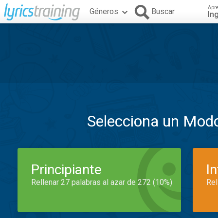
Apr
Géneros
Buscar
In
Selecciona un Mod
Principiante
I
Rellenar 27 palabras al azar de 272 (10%)
Rel