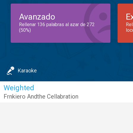
Avanzado
E
Rellenar 136 palabras al azar de 272
Rel
(50%)
loc
Karaoke
Weighted
Frnkiero Andthe Cellabration