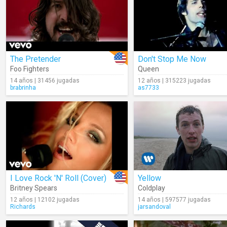
The Pretender
Don't Stop Me Now
Foo Fighters
Queen
14 años | 31456 jugadas
12 años | 315223 jugadas
brabrinha
as7733
I Love Rock 'N' Roll (Cover)
Yellow
Britney Spears
Coldplay
12 años | 12102 jugadas
14 años | 597577 jugadas
Richards
jarsandoval