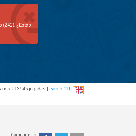
s (242), ¿Estás
 años | 13945 jugadas |
camilo110
Comparte en: