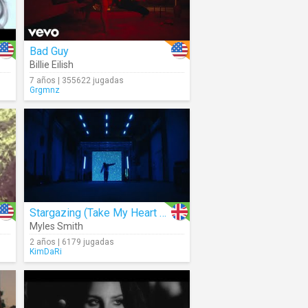
Bad Guy
Billie Eilish
7 años | 355622 jugadas
Grgmnz
Stargazing (Take My Heart Don’t Break It)
Myles Smith
2 años | 6179 jugadas
KimDaRi