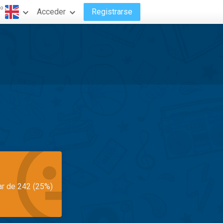
do
Acceder
Registrarse
ar de 242 (25%)