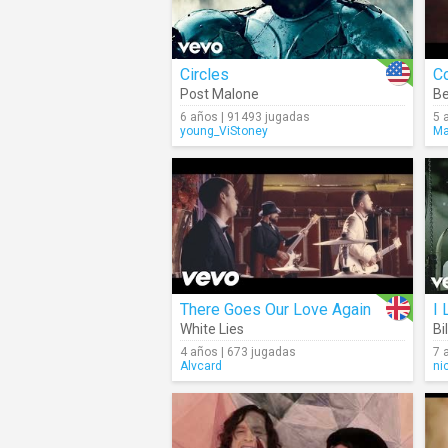
Circles
C
Post Malone
B
6 años | 91493 jugadas
5 
young_ViStoney
Ma
There Goes Our Love Again
I 
White Lies
Bil
4 años | 673 jugadas
7 
Alvcard
ni