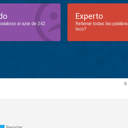
do
Experto
palabras al azar de 242
Rellenar todas las palabra
loco?
6
Reportar