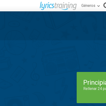
Géneros
Princip
Rellenar 24 p