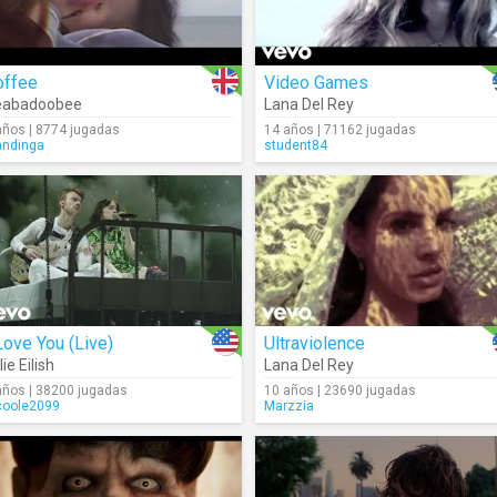
offee
Video Games
eabadoobee
Lana Del Rey
años | 8774 jugadas
14 años | 71162 jugadas
ndinga
student84
Love You (Live)
Ultraviolence
lie Eilish
Lana Del Rey
años | 38200 jugadas
10 años | 23690 jugadas
coole2099
Marzzia