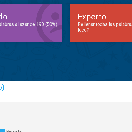
do
Experto
alabras al azar de 193 (50%)
Rellenar todas las palabra
loco?
o)
Reportar