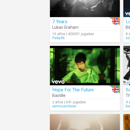
7 Years
L
Lukas Graham
Bil
10 años | 426051 jugadas
8 
Psiky96
es
Hope For The Future
So
Bastille
Th
2 años | 641 jugadas
4 
iammusiclover
Be