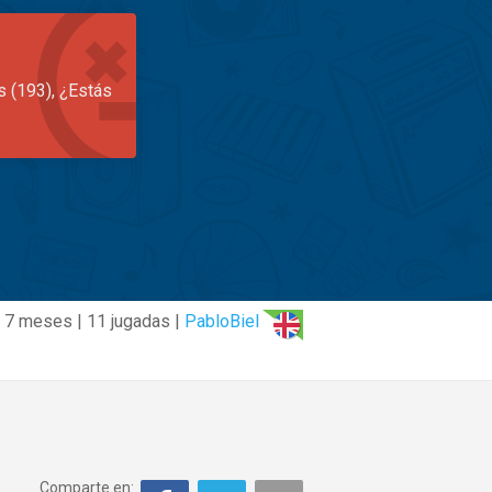
s (193), ¿Estás
7 meses | 11 jugadas |
PabloBiel
Comparte en: