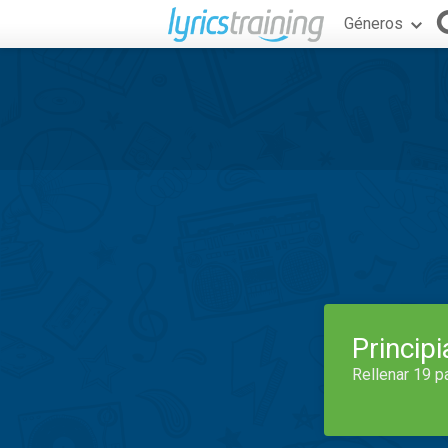
Géneros
Princip
Rellenar 19 p