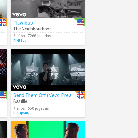
Flawless
The Neighbourhood
6 años | 7268 jugadas
nikita07
Send Them Off (Vevo Presents)
Bastille
9 años | 650 jugadas
hempsuq