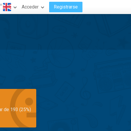
do
Acceder
Registrarse
ar de 193 (25%)