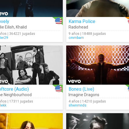
ovely
Karma Police
lie Eilish
,
Khalid
Radiohead
años | 364221 jugadas
9 años | 18488 jugadas
ter29
cmmbarn
ftcore (Audio)
Bones (Live)
e Neighbourhood
Imagine Dragons
años | 17311 jugadas
4 años | 14210 jugadas
lekk
shwnmnds