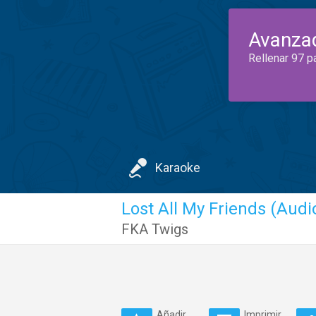
Avanza
Rellenar 97 p
Karaoke
Lost All My Friends (Audi
FKA Twigs
Añadir
Imprimir