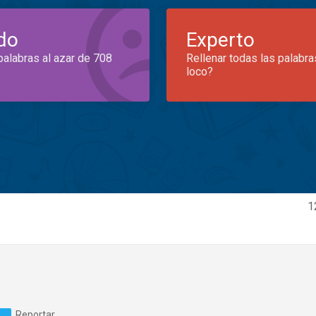
do
Experto
palabras al azar de 708
Rellenar todas las palabra
loco?
1
Reportar