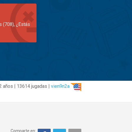
s (708), ¿Estás
2 años | 13614 jugadas |
vien9n2a
Comparte en: