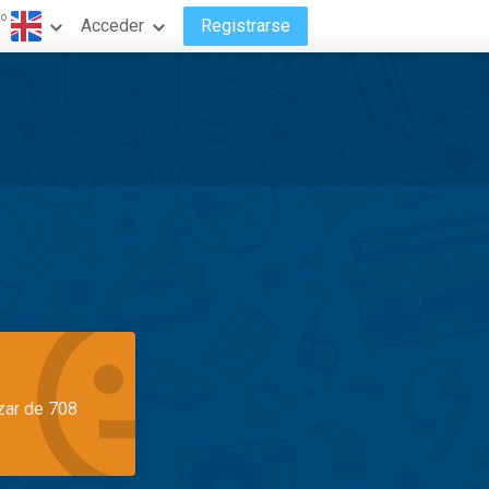
do
Acceder
Registrarse
azar de 708