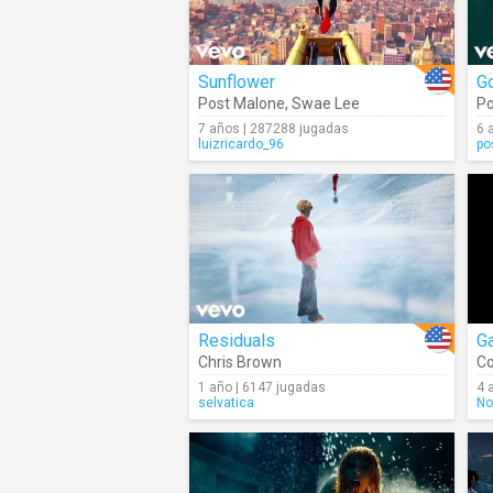
Sunflower
G
Post Malone
,
Swae Lee
Po
7 años | 287288 jugadas
6 
luizricardo_96
po
Residuals
Ga
Chris Brown
Co
1 año | 6147 jugadas
4 
selvatica
No