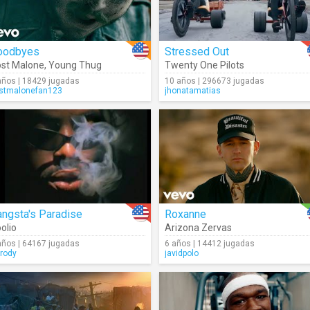
oodbyes
Stressed Out
st Malone
,
Young Thug
Twenty One Pilots
años | 18429 jugadas
10 años | 296673 jugadas
stmalonefan123
jhonatamatias
ngsta's Paradise
Roxanne
olio
Arizona Zervas
años | 64167 jugadas
6 años | 14412 jugadas
rody
javidpolo