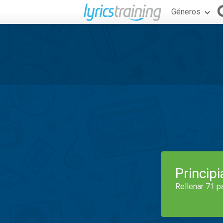
Géneros
Princip
Rellenar 71 p