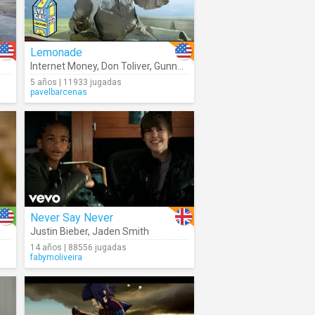
Lemonade
Internet Money
,
Don Toliver
,
Gunna
,
Nav
5 años | 11933 jugadas
pavelbarcenas
Never Say Never
Justin Bieber
,
Jaden Smith
14 años | 88556 jugadas
fabymoliveira