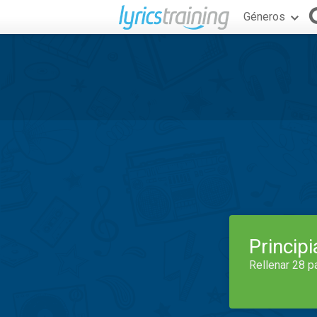
Géneros
Princip
Rellenar 28 p