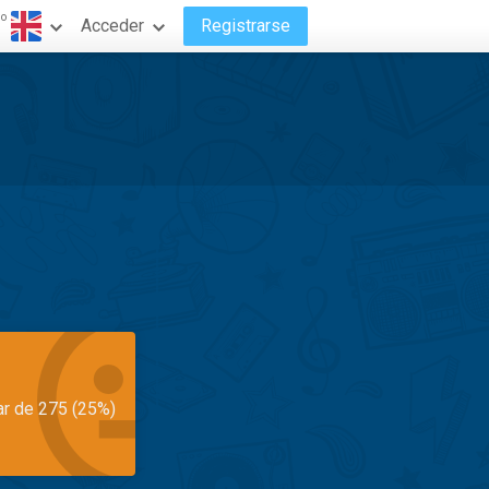
do
Acceder
Registrarse
ar de 275 (25%)