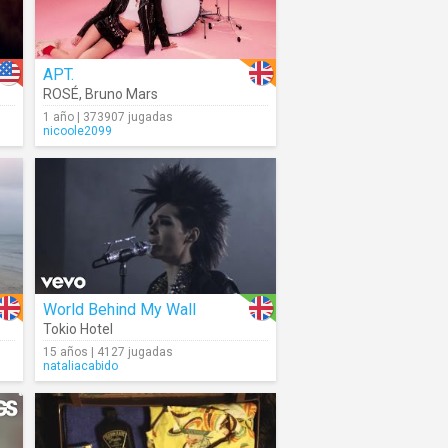
APT.
ROSÉ
,
Bruno Mars
1 año | 373907 jugadas
nicoole2099
World Behind My Wall
Tokio Hotel
15 años | 4127 jugadas
nataliacabido