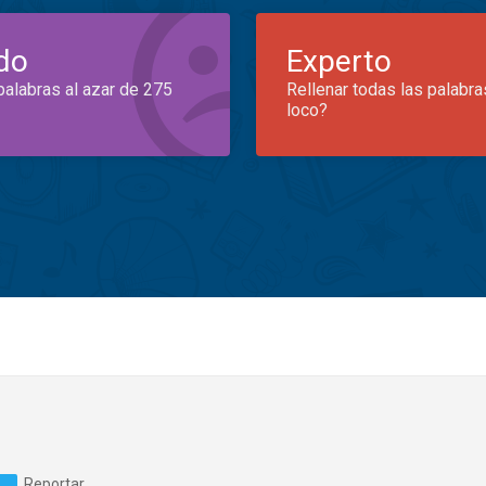
do
Experto
palabras al azar de 275
Rellenar todas las palabra
loco?
Reportar