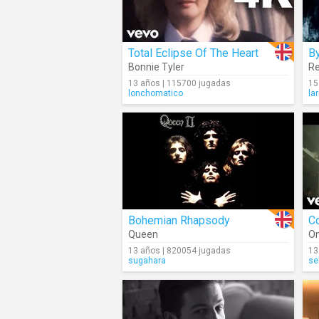
Total Eclipse Of The Heart
B
Bonnie Tyler
Re
13 años | 115700 jugadas
15
lonchomatico
la
Bohemian Rhapsody
Co
Queen
On
13 años | 820054 jugadas
13
sugahara
se