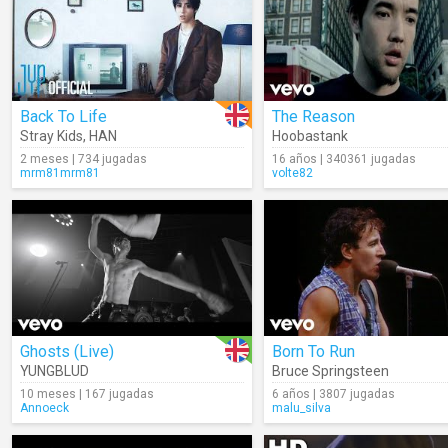
Back To Life
The Reason
Stray Kids
,
HAN
Hoobastank
2 meses | 734 jugadas
16 años | 340361 jugadas
mrm81mrm81
volte82
Ghosts (Live)
Born To Run
YUNGBLUD
Bruce Springsteen
10 meses | 167 jugadas
6 años | 3807 jugadas
Annoeck
malu_silva