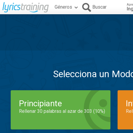
Apr
Géneros
Buscar
In
Selecciona un Mod
Principiante
I
Rellenar 30 palabras al azar de 303 (10%)
Rel