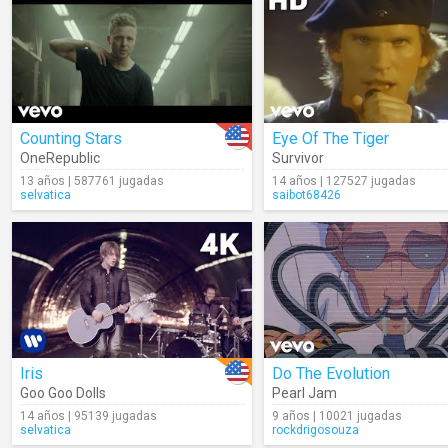
Counting Stars
Eye Of The Tiger
OneRepublic
Survivor
13 años | 587761 jugadas
14 años | 127527 jugadas
selvatica
saibot68426
Iris
Do The Evolution
Goo Goo Dolls
Pearl Jam
14 años | 95139 jugadas
9 años | 10021 jugadas
selvatica
rockdrigosouza