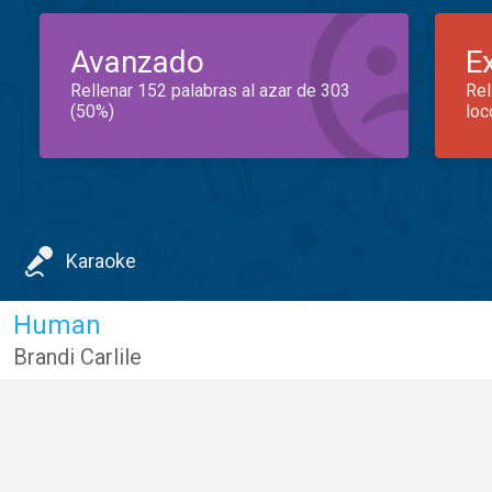
Avanzado
E
Rellenar 152 palabras al azar de 303
Rel
(50%)
loc
Karaoke
Human
Brandi Carlile