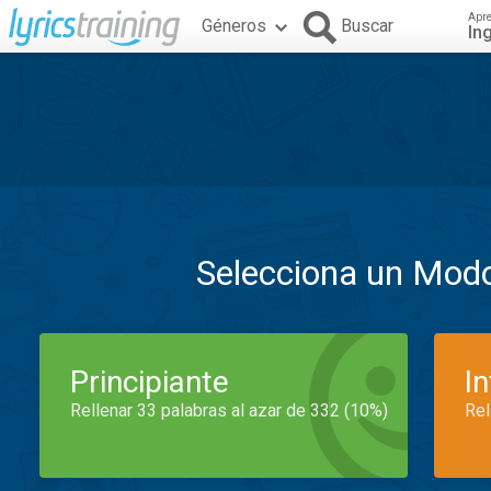
Apr
Géneros
Buscar
In
Selecciona un Mod
Principiante
I
Rellenar 33 palabras al azar de 332 (10%)
Rel