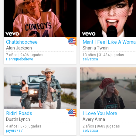
Chattahoochee
Man! I Feel Like A Woma
Alan Jackson
Shania Twain
7 años | 9406 jugadas
13 años | 31434 jugadas
Henriquebelieve
selvatica
Ridin' Roads
I Love You More
Dustin Lynch
Avery Anna
4 años | 576 jugadas
2 años | 8683 jugadas
jayers737
selvatica