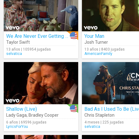
We Are Never Ever Getting Back Together
Your Man
Taylor Swift
Josh Turner
13 años | 105954 jugadas
13 años | 8403 jugadas
selvatica
AmericanFamily
Shallow (Live)
Bad As I Used To Be (Liv
Lady Gaga
,
Bradley Cooper
Chris Stapleton
6 años | 69596 jugadas
4 meses | 225 jugadas
LyricsForYou
selvatica