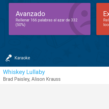
Avanzado
E
Rellenar 166 palabras al azar de 332
Rel
(50%)
loc
Karaoke
Whiskey Lullaby
Brad Paisley
,
Alison Krauss