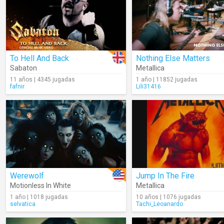
To Hell And Back
Nothing Else Matters
Sabaton
Metallica
11 años | 4345 jugadas
1 año | 11852 jugadas
fafnir
Lili31416
Werewolf
Jump In The Fire
Motionless In White
Metallica
1 año | 1018 jugadas
10 años | 1076 jugadas
selvatica
Tachi_Leoanardo