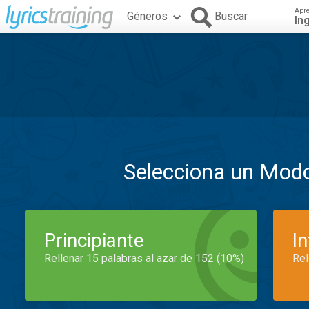
Apr
Géneros
Buscar
In
Selecciona un Mod
Principiante
I
Rellenar 15 palabras al azar de 152 (10%)
Rel