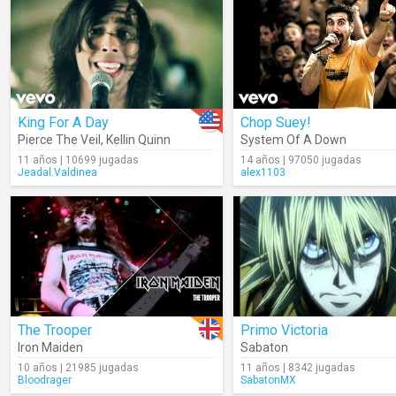
King For A Day
Chop Suey!
Pierce The Veil
,
Kellin Quinn
System Of A Down
11 años | 10699 jugadas
14 años | 97050 jugadas
Jeadal.Valdinea
alex1103
The Trooper
Primo Victoria
Iron Maiden
Sabaton
10 años | 21985 jugadas
11 años | 8342 jugadas
Bloodrager
SabatonMX