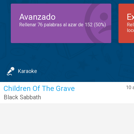
Avanzado
E
Rellenar 76 palabras al azar de 152 (50%)
Rel
loc
Karaoke
Children Of The Grave
10 
Black Sabbath