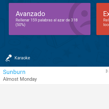
Avanzado
E
Rellenar 159 palabras al azar de 318
Rel
(50%)
loc
Karaoke
Sunburn
3
Almost Monday