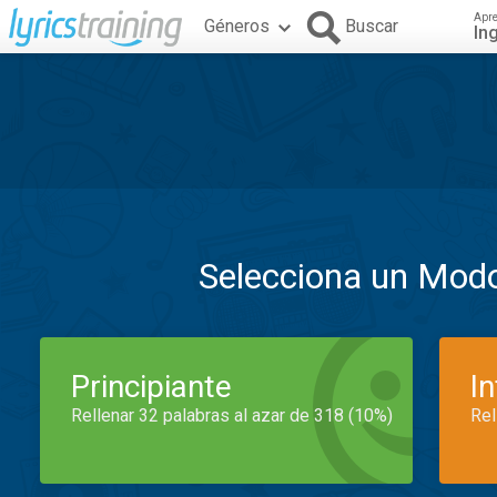
Apr
Géneros
Buscar
In
Selecciona un Mod
Principiante
I
Rellenar 32 palabras al azar de 318 (10%)
Rel