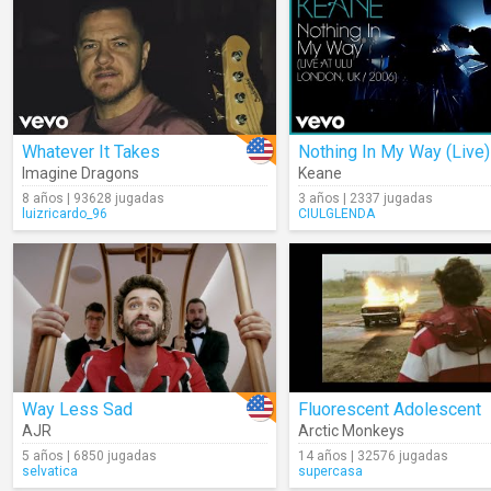
Whatever It Takes
Nothing In My Way (Live)
Imagine Dragons
Keane
8 años | 93628 jugadas
3 años | 2337 jugadas
luizricardo_96
CIULGLENDA
Way Less Sad
Fluorescent Adolescent
AJR
Arctic Monkeys
5 años | 6850 jugadas
14 años | 32576 jugadas
selvatica
supercasa