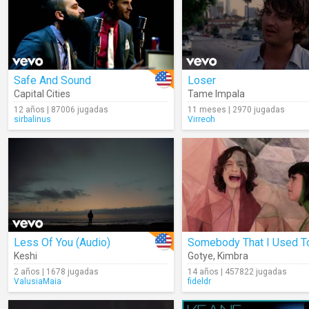
Safe And Sound
Loser
Capital Cities
Tame Impala
12 años | 87006 jugadas
11 meses | 2970 jugadas
sirbalinus
Virreoh
Less Of You (Audio)
Keshi
Gotye
,
Kimbra
2 años | 1678 jugadas
14 años | 457822 jugadas
ValusiaMaia
fideldr