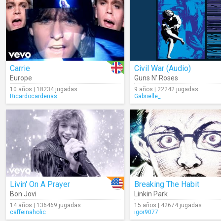
Carrie
Civil War (Audio)
Europe
Guns N' Roses
10 años | 18234 jugadas
9 años | 22242 jugadas
Ricardocardenas
Gabrielle_
Livin' On A Prayer
Breaking The Habit
Bon Jovi
Linkin Park
14 años | 136469 jugadas
15 años | 42674 jugadas
caffeinaholic
igor9077