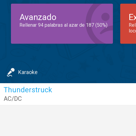
Avanzado
E
Rellenar 94 palabras al azar de 187 (50%)
Rel
loc
Karaoke
Thunderstruck
AC/DC