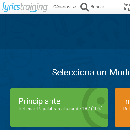
Apr
Géneros
Buscar
In
Selecciona un Mod
Principiante
I
Rellenar 19 palabras al azar de 187 (10%)
Rel