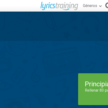
Géneros
Princip
Rellenar 83 p