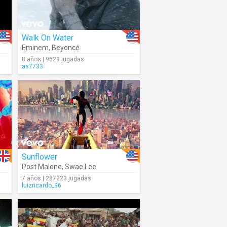
Walk On Water
Eminem
,
Beyoncé
8 años | 9629 jugadas
as7733
Sunflower
Post Malone
,
Swae Lee
7 años | 287223 jugadas
luizricardo_96