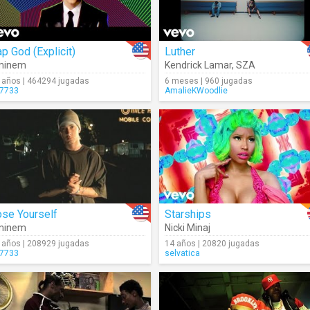
p God (Explicit)
Luther
minem
Kendrick Lamar
,
SZA
 años | 464294 jugadas
6 meses | 960 jugadas
7733
AmalieKWoodlie
ose Yourself
Starships
minem
Nicki Minaj
 años | 208929 jugadas
14 años | 20820 jugadas
7733
selvatica