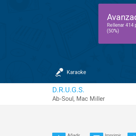
Avanza
Rellenar 414 
(50%)
Karaoke
D.R.U.G.S.
Ab-Soul
,
Mac Miller
Añadir
Imprimir