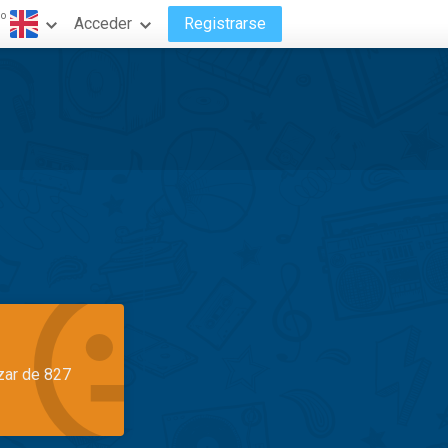
do
Acceder
Registrarse
azar de 827