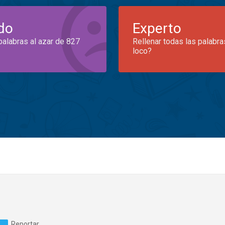
do
Experto
palabras al azar de 827
Rellenar todas las palabra
loco?
Reportar