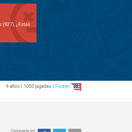
s (827), ¿Estás
9 años | 1050 jugadas |
Frozen
Comparte en: