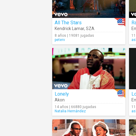
All The Stars
Ra
Kendrick Lamar
,
SZA
E
8 años | 19081 jugadas
11
peterv
as
Lonely
L
Akon
E
14 años | 66880 jugadas
11
Natalia Hernández
as