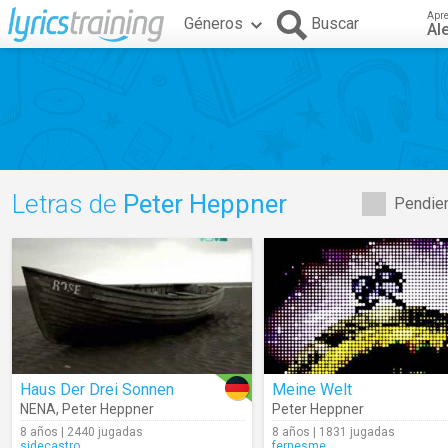
Apr
Géneros
Buscar
Al
Letras de
Peter Heppner
Pendien
Haus Der Drei Sonnen
Meine Welt
NENA
,
Peter Heppner
Peter Heppner
8 años | 2440 jugadas
8 años | 1831 jugadas
sjdecastro
fernesme