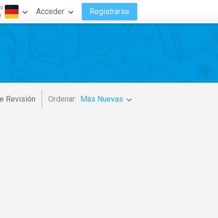
do
Acceder
Registrarse
n
e Revisión
Ordenar:
Más Nuevas