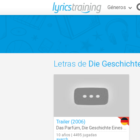
Géneros
Letras de
Die Geschicht
Trailer (2006)
Das Parfüm
,
Die Geschichte Eines Mörders
10 años | 4495 jugadas
averch