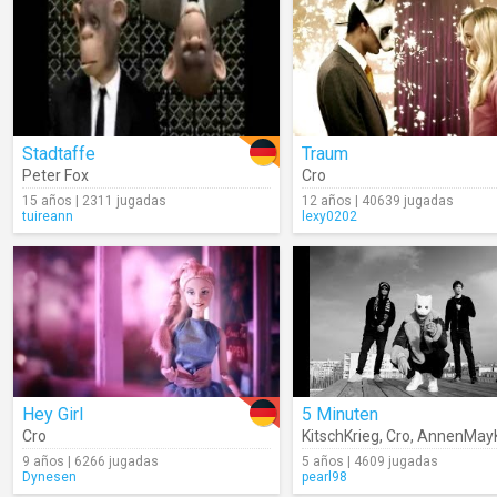
Stadtaffe
Traum
Peter Fox
Cro
15 años | 2311 jugadas
12 años | 40639 jugadas
tuireann
lexy0202
Hey Girl
5 Minuten
Cro
KitschKrieg
,
Cro
,
AnnenMayKan
9 años | 6266 jugadas
5 años | 4609 jugadas
Dynesen
pearl98