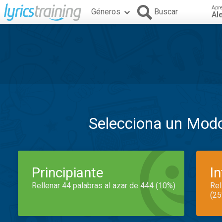
Apr
Géneros
Buscar
Al
Selecciona un Mod
Principiante
I
Rellenar 44 palabras al azar de 444 (10%)
Rel
(25