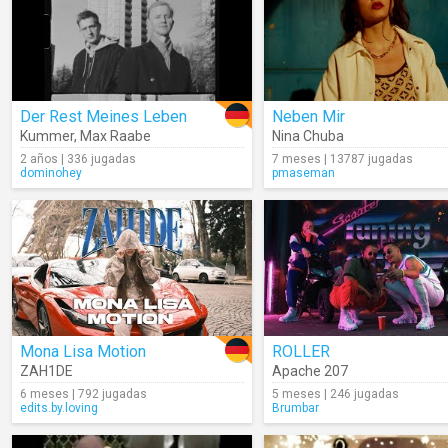
Der Rest Meines Leben
Neben Mir
Kummer
,
Max Raabe
Nina Chuba
2 años | 336 jugadas
7 meses | 13787 jugadas
dominohey
pmaseman
Mona Lisa Motion
ROLLER
ZAH1DE
Apache 207
6 meses | 792 jugadas
5 meses | 246 jugadas
edits.by.loving
Brumbar