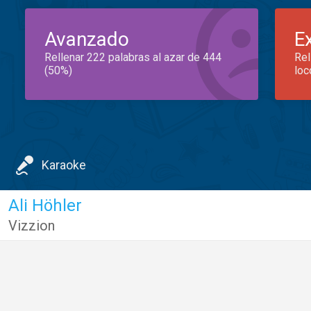
Avanzado
E
Rellenar 222 palabras al azar de 444
Rel
(50%)
loc
Karaoke
Ali Höhler
Vizzion