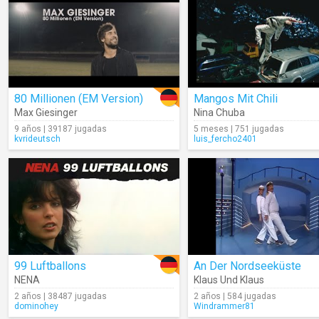
80 Millionen (EM Version)
Mangos Mit Chili
Max Giesinger
Nina Chuba
9 años | 39187 jugadas
5 meses | 751 jugadas
kvrideutsch
luis_fercho2401
99 Luftballons
An Der Nordseeküste
NENA
Klaus Und Klaus
2 años | 38487 jugadas
2 años | 584 jugadas
dominohey
Windrammer81