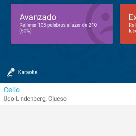
Avanzado
E
Rellenar 105 palabras al azar de 210
Rel
(50%)
loc
Karaoke
Cello
Udo Lindenberg
,
Clueso