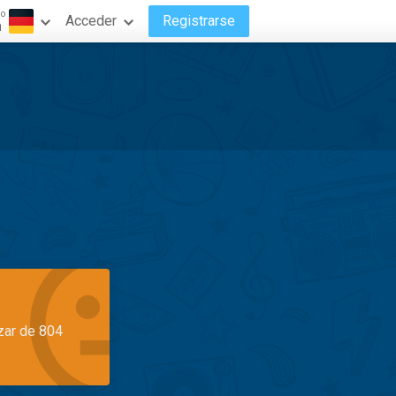
do
Acceder
Registrarse
n
azar de 804