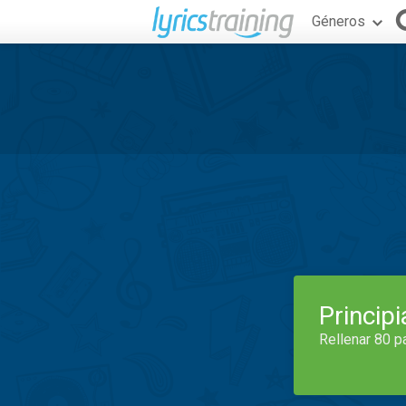
Géneros
Princip
Rellenar 80 p