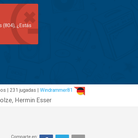
s (804), ¿Estás
ños | 231 jugadas |
Windrammer81
tolze
,
Hermin Esser
Comparte en: