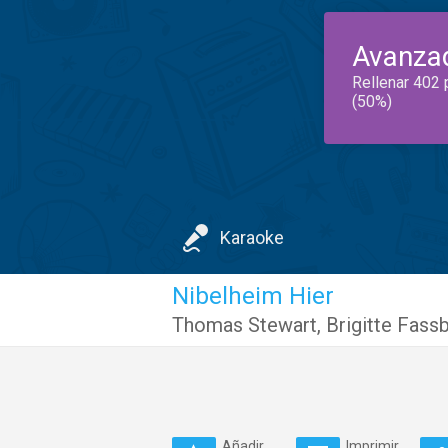
Avanza
Rellenar 402 
(50%)
Karaoke
Nibelheim Hier
Thomas Stewart
,
Brigitte Fass
Añadir
Imprimir