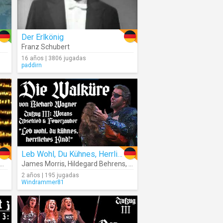
Der Erlkönig
a House
Franz Schubert
16 años | 3806 jugadas
paddirn
Leb Wohl, Du Kühnes, Herrliches Kind!
,
Herbert Von Karajan
James Morris
,
Hildegard Behrens
,
Richard Wagner
,
The Metropol
2 años | 195 jugadas
Windrammer81