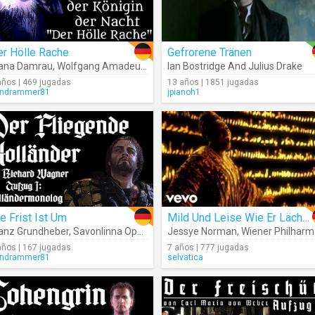
er Hölle Rache
Gefrorene Tränen
a Of The Royal Opera House
ana Damrau
,
Wolfgang Amadeus Mozart
,
Wolfgang Amadeus Mozart
Ian Bostridge And Julius Drake
,
Orchestra Of The Royal Oper
años | 469 jugadas
13 años | 1851 jugadas
ndrammer81
jpianoh1
e Frist Ist Um
Mild Und Leise Wie Er Lächelt (Isoldes Liebestod)
anz Grundheber
,
Savonlinna Opera Festival Orchestra
Jessye Norman
,
,
Leif Segerstam
Wiener Philharmoniker
años | 167 jugadas
7 años | 777 jugadas
ndrammer81
selvatica