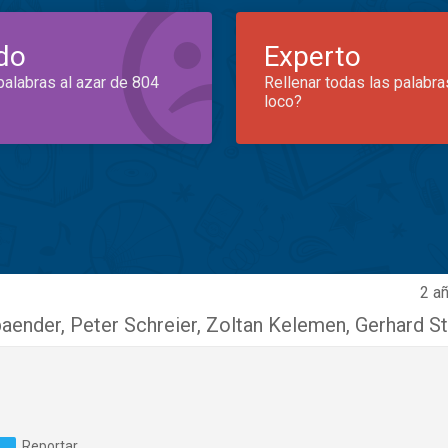
do
Experto
palabras al azar de 804
Rellenar todas las palabra
loco?
2 a
baender
,
Peter Schreier
,
Zoltan Kelemen
,
Gerhard S
Reportar