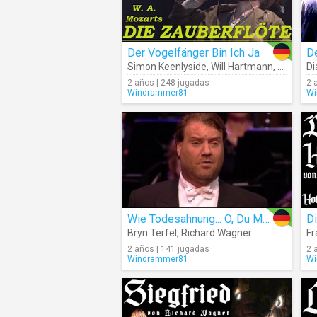
Der Vogelfänger Bin Ich Ja
D
Simon Keenlyside
,
Will Hartmann
,
Orchestr
Di
2 años | 248 jugadas
2 
Windrammer81
Wi
Wie Todesahnung... O, Du Mein Holder Abendstern
Di
Bryn Terfel
,
Richard Wagner
Fr
2 años | 141 jugadas
2 
Windrammer81
Wi