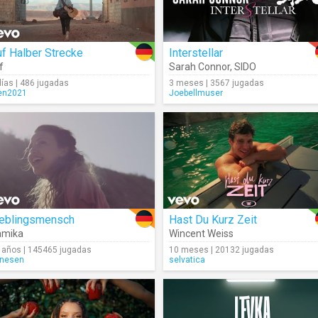
f Halber Strecke
Interstellar
f
Sarah Connor
,
SIDO
días | 486 jugadas
3 meses | 3567 jugadas
en2021
Joebellmuser
ieblingsmensch
Hast Du Kurz Zeit
amika
Wincent Weiss
 años | 145465 jugadas
10 meses | 20132 jugadas
nesen
selvatica