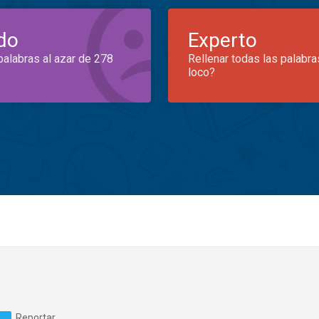
do
Experto
palabras al azar de 278
Rellenar todas las palabra
loco?
Reportar