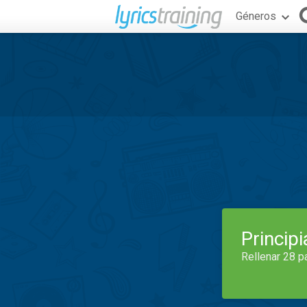
Géneros
Princip
Rellenar 28 p