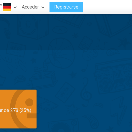
do
Acceder
Registrarse
n
ar de 278 (25%)