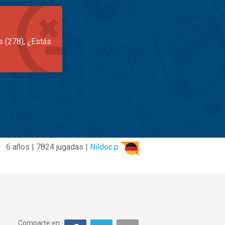
s (278), ¿Estás
6 años | 7824 jugadas |
Nildoc.p
Comparte en: