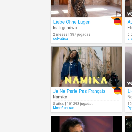
Liebe Ohne Lügen
Au
Ina Irgendwo
Eli
2 meses | 387 jugadas
6 
selvatica
ar
Je Ne Parle Pas Français
L
Namika
N
8 años | 101393 jugadas
10
MmeGontran
Dy