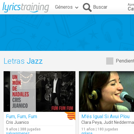
Apr
Géneros
Buscar
Ca
Letras
Jazz
Pendient
Fum, Fum, Fum
M'és Igual Si Avui Plou
Cris Juanico
Clara Peya
,
Judit Nedderm
9 años | 388 jugadas
11 años | 180 jugadas
salvagimenez
gplana