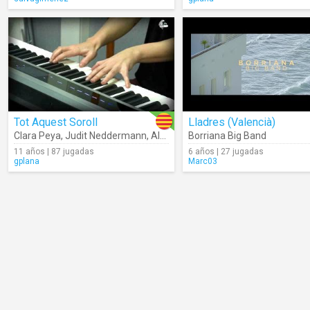
Tot Aquest Soroll
Lladres (Valencià)
Clara Peya
,
Judit Neddermann
,
Alessio Arena
Borriana Big Band
11 años | 87 jugadas
6 años | 27 jugadas
gplana
Marc03