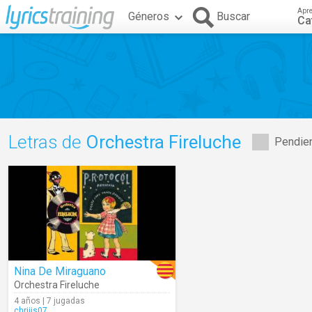
Apr
Géneros
Buscar
Ca
Letras de
Orchestra Fireluche
Pendien
Nina De Miraguano
Orchestra Fireluche
4 años | 7 jugadas
chriiis07