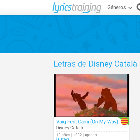
Géneros
Letras de
Disney Català
Vaig Fent Camí (On My Way)
Disney Català
10 años | 1092 jugadas
laietacj