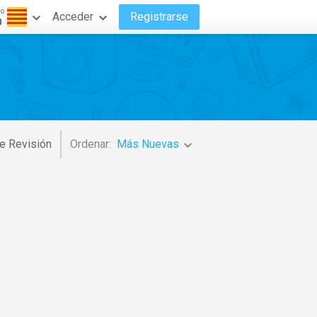
do
Acceder
Registrarse
n
e Revisión
Ordenar:
Más Nuevas