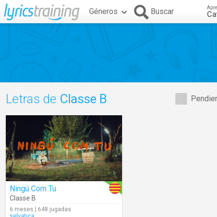
Apr
Géneros
Buscar
Ca
Letras de
Classe B
Pendien
Ningú Com Tu
Classe B
6 meses | 648 jugadas
selvatica