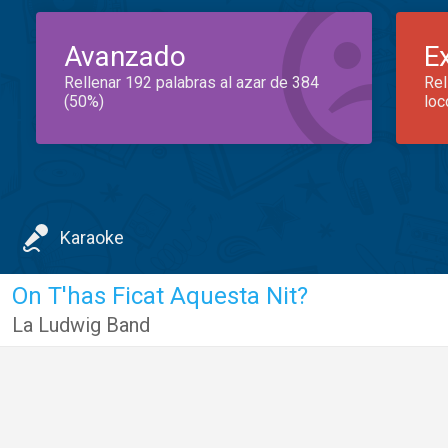
Avanzado
E
Rellenar 192 palabras al azar de 384
Rel
(50%)
loc
Karaoke
On T'has Ficat Aquesta Nit?
La Ludwig Band