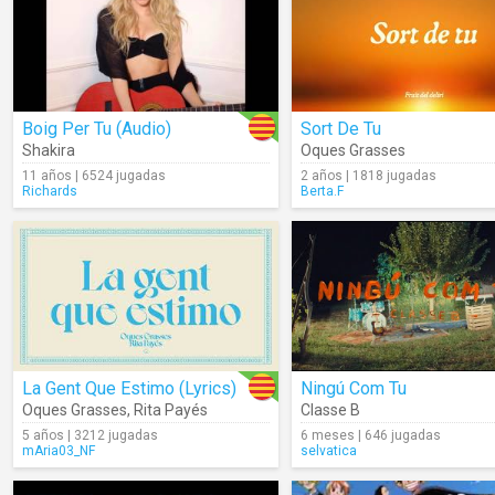
Boig Per Tu (Audio)
Sort De Tu
Shakira
Oques Grasses
11 años | 6524 jugadas
2 años | 1818 jugadas
Richards
Berta.F
La Gent Que Estimo (Lyrics)
Ningú Com Tu
Oques Grasses
,
Rita Payés
Classe B
5 años | 3212 jugadas
6 meses | 646 jugadas
mAria03_NF
selvatica