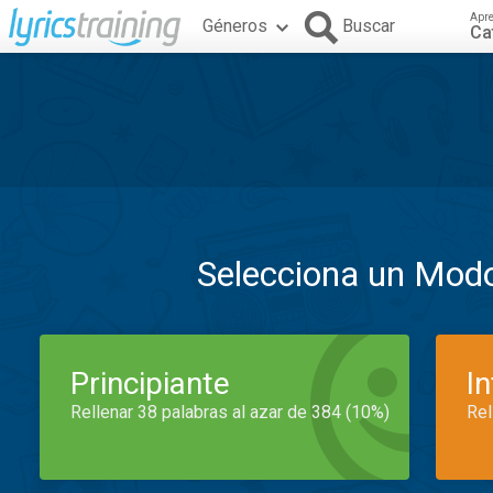
Apr
Géneros
Buscar
Ca
Selecciona un Mod
Principiante
I
Rellenar 38 palabras al azar de 384 (10%)
Rel