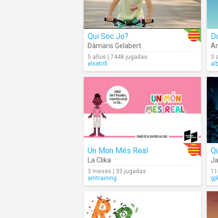
Qui Soc Jo?
D
Dàmaris Gelabert
An
5 años | 7448 jugadas
3 
elsetrill
al
Un Mon Més Real
La Clika
Ja
3 meses | 33 jugadas
11
amtraining
gp