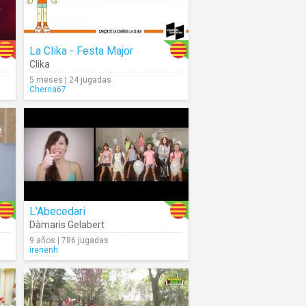
La Clika - Festa Major
Clika
5 meses | 24 jugadas
Cherna67
L'Abecedari
Dàmaris Gelabert
9 años | 786 jugadas
irenenh