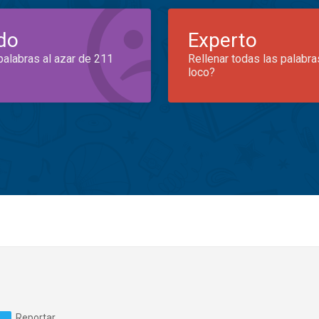
do
Experto
palabras al azar de 211
Rellenar todas las palabra
loco?
Reportar