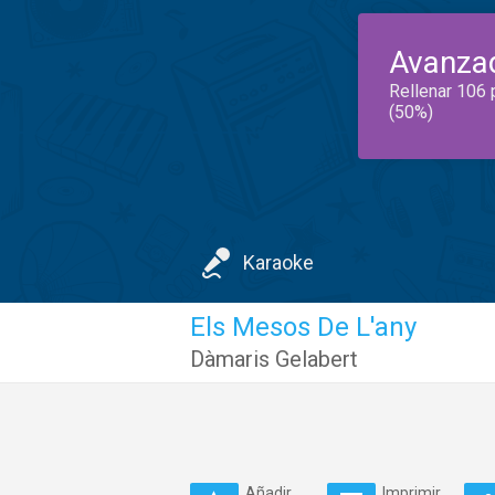
Avanza
Rellenar 106 
(50%)
Karaoke
Els Mesos De L'any
Dàmaris Gelabert
Añadir
Imprimir