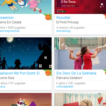
oraemon
Resultat
ime En Català
El Petit Príncep
años | 4350 jugadas
3 meses | 40 jugadas
bertoreyteacher
amtraining
Qualsevol Nit Pot Sortir El Sol
Els Dies De La Setmana
ume Sisa
Dàmaris Gelabert
 años | 791 jugadas
6 años | 1351 jugadas
lana
cnlhospitalet