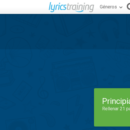
Géneros
Princip
Rellenar 21 p