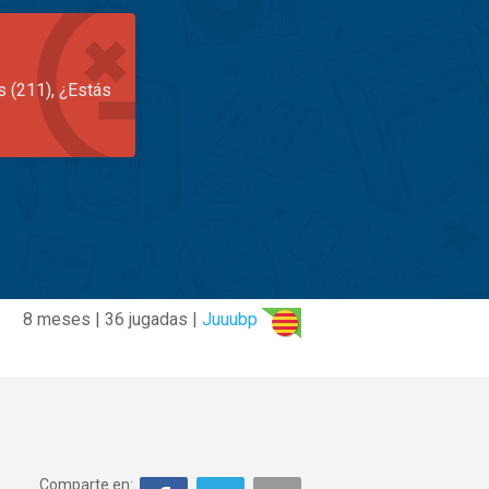
s (211), ¿Estás
8 meses | 36 jugadas |
Juuubp
Comparte en: