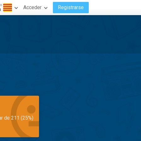
do
Acceder
Registrarse
n
ar de 211 (25%)